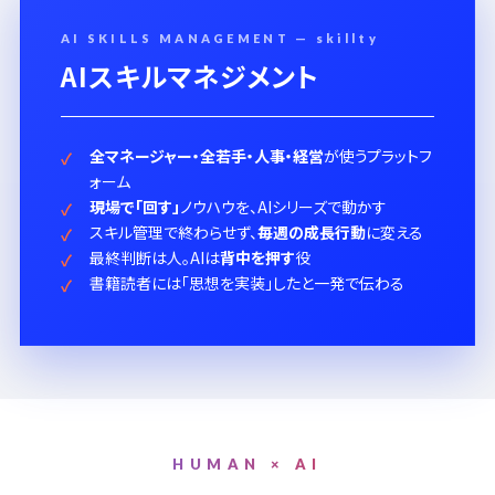
AI SKILLS MANAGEMENT — skillty
AIスキルマネジメント
全マネージャー・全若手・人事・経営
が使うプラットフ
ォーム
現場で「回す」
ノウハウを、AIシリーズで動かす
スキル管理で終わらせず、
毎週の成長行動
に変える
最終判断は人。AIは
背中を押す
役
書籍読者には「思想を実装」したと一発で伝わる
HUMAN × AI