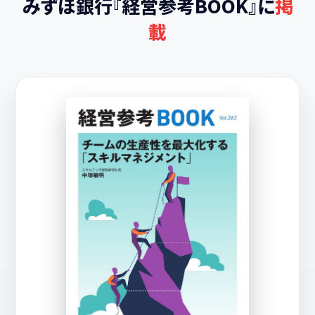
みずほ銀行『経営参考BOOK』に
掲
載