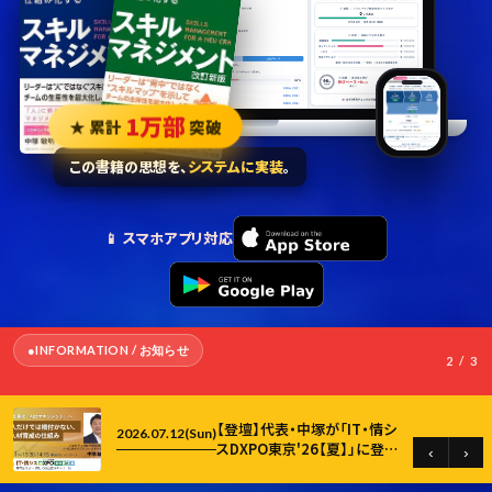
1万部
★ 累計
突破
この書籍の思想を、
システムに実装
。
📱 スマホアプリ対応
INFORMATION / お知らせ
2
/ 3
【登壇】代表・中塚が「IT・情シ
2026.07.12(Sun)
スDXPO東京'26【夏】」に登
‹
›
壇します
SCROLL