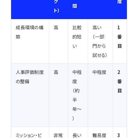
ク
度
間
ト）
成長環境の構
高
比較
高い
1
築
的短
（一部
番
い
門から
目
試せる）
人事評価制度
高
中程
中程度
2
の整備
度
番
（約
目
半
年〜
）
ミッション・ビ
非常
長い
難易度
3