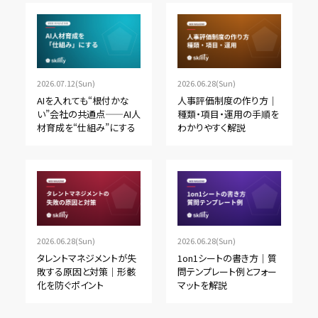
2026.07.12(Sun)
2026.06.28(Sun)
AIを入れても“根付かな
人事評価制度の作り方｜
い”会社の共通点——AI人
種類・項目・運用の手順を
材育成を“仕組み”にする
わかりやすく解説
2026.06.28(Sun)
2026.06.28(Sun)
タレントマネジメントが失
1on1シートの書き方｜質
敗する原因と対策｜形骸
問テンプレート例とフォー
化を防ぐポイント
マットを解説