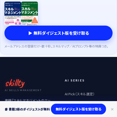
▶ 無料ダイジェスト版を受け取る
メールアドレスの登録だけ・数十秒。スキルマップ／AIプロンプト等の特典つき。
skillty
AI SERIES
AI SKILLS MANAGEMENT
AI Pick（スキル選定）
書籍『スキルマネジメントのエッ
AI メンター
センス』の思想を、AIシリーズでグ
×
無料ダイジェスト版を受け取る
📘 書籍2冊のダイジェストが無料
レードアップ。育成を、人とAIの両
AI マネージャー