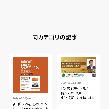
同カテゴリの記事
2026.07.12(Sun)
【登壇】代表・中塚が「IT・
情シスDXPO東
京'26【夏】」に登壇します
2026.07.29(Wed)
新刊『SaaSを、ひとりでつ
くる。』をKindleで発売しま