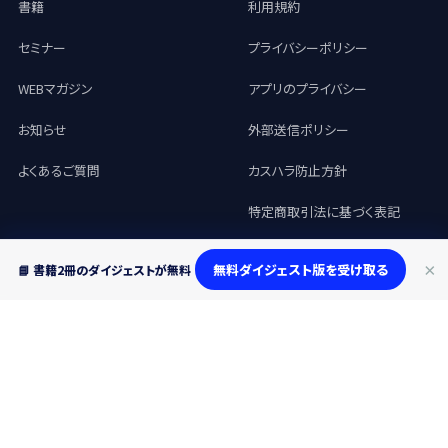
書籍
利用規約
セミナー
プライバシーポリシー
WEBマガジン
アプリのプライバシー
お知らせ
外部送信ポリシー
よくあるご質問
カスハラ防止方針
特定商取引法に基づく表記
×
無料ダイジェスト版を受け取る
📘 書籍2冊のダイジェストが無料
© 2026 skillty, Inc. All rights
Made for the AI Skill Management Era —
reserved.
Human × AI.