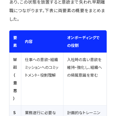
あり、この状態を放置すると意欲まで失われ早期離
職につながります。下表に両要素の概要をまとめま
した。
要
オンボーディングで
内容
素
の役割
W
仕事への意欲・組織
入社時の高い意欲を
ill
ミッションへのコミッ
維持・強化し、組織へ
（
トメント・役割理解
の帰属意識を育む
意
思
）
S
業務遂行に必要な
計画的なトレーニン