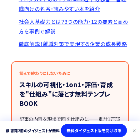
職向けの名著・読みやすい本を紹介
社会人基礎力とは？3つの能力・12の要素と高め
方を事例で解説
徹底解説！離職対策で実現する企業の成長戦略
読んで終わりにしないために
スキルの可視化・1on1・評価・育成
を"仕組み"に落とす無料テンプレ
BOOK
記事の内容を現場で回す仕組みに——累計1万部
『スキルマネジメント』の著者が作った実務テンプ
×
無料ダイジェスト版を受け取る
📘 書籍2冊のダイジェストが無料
レ＆7大特典を、無料でお届けします。