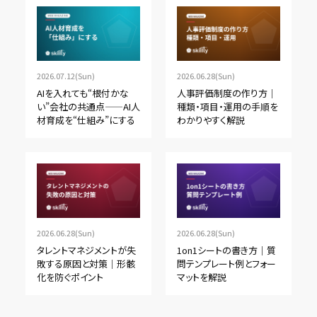
2026.07.12(Sun)
2026.06.28(Sun)
AIを入れても“根付かな
人事評価制度の作り方｜
い”会社の共通点——AI人
種類・項目・運用の手順を
材育成を“仕組み”にする
わかりやすく解説
2026.06.28(Sun)
2026.06.28(Sun)
タレントマネジメントが失
1on1シートの書き方｜質
敗する原因と対策｜形骸
問テンプレート例とフォー
化を防ぐポイント
マットを解説