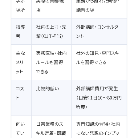
学ぶ
実際の業務現
業務から離れた研修・
場所
場
講習の場
指導
社内の上司・先
外部講師・コンサルタ
者
輩（OJT担当）
ント
主な
実務直結・社内
社外の知見・専門スキ
メリ
ルールも習得
ルを習得できる
ット
できる
コス
比較的低い
外部講師費用が発生
ト
（目安：1日10〜80万円
程度）
向い
日常業務のス
専門知識の習得・社内
てい
キル定着・即戦
にない発想のインプッ