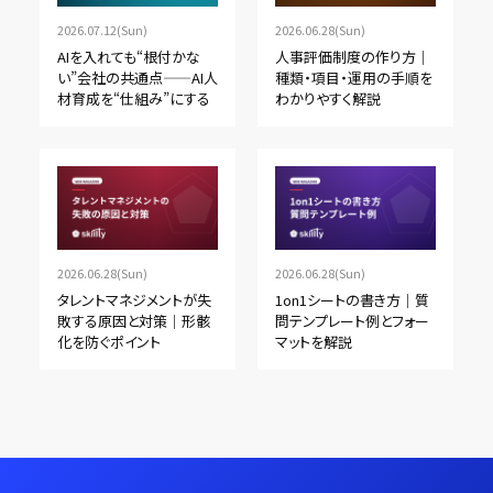
2026.07.12(Sun)
2026.06.28(Sun)
AIを入れても“根付かな
人事評価制度の作り方｜
い”会社の共通点——AI人
種類・項目・運用の手順を
材育成を“仕組み”にする
わかりやすく解説
2026.06.28(Sun)
2026.06.28(Sun)
タレントマネジメントが失
1on1シートの書き方｜質
敗する原因と対策｜形骸
問テンプレート例とフォー
化を防ぐポイント
マットを解説